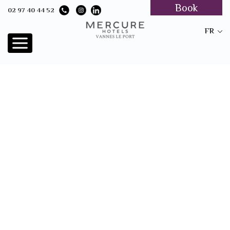
Book
02 97 40 44 52
FR