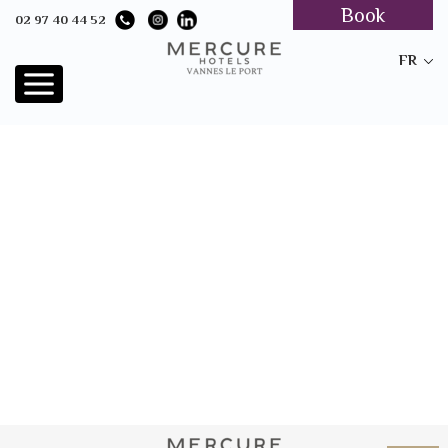
Book
02 97 40 44 52
FR