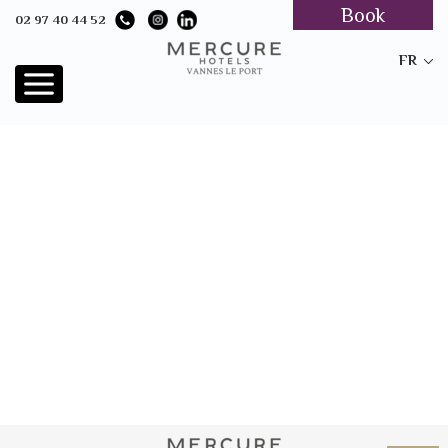
Book
02 97 40 44 52
FR